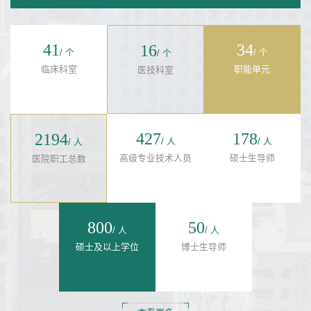
41
34
16
/ 个
/ 个
/ 个
临床科室
职能单元
医技科室
427
178
2194
/ 人
/ 人
/ 人
高级专业技术人员
硕士生导师
医院职工总数
800
50
/ 人
/ 人
硕士及以上学位
博士生导师