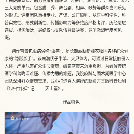
全民健康认知、助力健康新疆建设” 为宗旨，涵盖语言、表演、文艺
三大竞赛单元，包含脱口秀、舞台剧、相声、歌舞等群众喜闻乐见
的形式。评审团队秉持专业、严谨、公正原则，从医学科学性、科
普实效性、形式创新性、传播影响力等多维度严格考评，历经层层
选拔、择优淘汰，最终仅46支队伍晋级决赛，竞争激烈程度可见一
斑。
创作背景包虫病俗称“虫癌”，是长期威胁新疆农牧区各族群众健
康的“隐形杀手”。该病潜伏于牛羊、犬只体内，可通过日常接触侵入
人体，严重危害群众生命健康，给家庭带来沉重负担。为破解传统
医学科普晦涩难懂、传播力弱的难题，我院麻醉与围术期医学中心
团队深耕群众健康需求，匠心打造真人演绎的新疆方言版科普短剧
《包虫“作妖” 记 —— 天山篇》。
作品特色