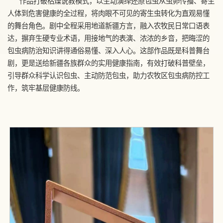
作品打破枯燥说教模式，以生动演绎还原包虫从虫卵传播、寄生
人体到危害健康的全过程，将肉眼不可见的寄生虫转化为直观易懂
的舞台角色。剧中全程采用地道新疆方言，融入农牧民日常口语表
达，摒弃生硬专业术语，用接地气的表演、浓浓的乡音，把晦涩的
包虫病防治知识讲得通俗易懂、深入人心。这部作品既是科普舞台
剧，更是送给新疆各族群众的实用健康指南，有效打破科普壁垒，
引导群众科学认识包虫、主动防范包虫，助力农牧区包虫病防控工
作，筑牢基层健康防线。