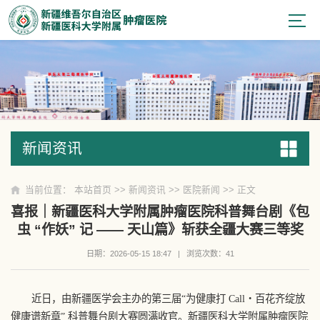
新闻资讯
新闻资讯
当前位置：
本站首页
>>
新闻资讯
>>
医院新闻
>> 正文
喜报｜新疆医科大学附属肿瘤医院科普舞台剧《包
虫 “作妖” 记 —— 天山篇》斩获全疆大赛三等奖
日期：2026-05-15 18:47
|
浏览次数：
41
近日，由新疆医学会主办的第三届“为健康打 Call・百花齐绽放
健康谱新章” 科普舞台剧大赛圆满收官。新疆医科大学附属肿瘤医院