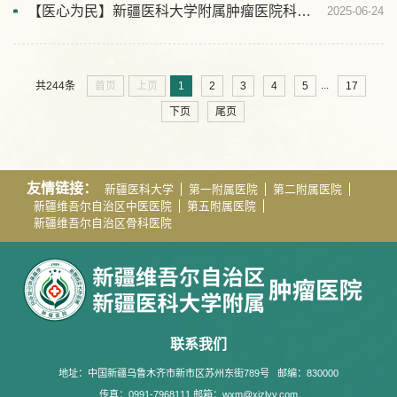
【医心为民】新疆医科大学附属肿瘤医院科普义诊活动走进甘泉堡经济开发区
2025-06-24
...
首页
上页
1
2
3
4
5
17
共244条
下页
尾页
友情链接：
新疆医科大学
第一附属医院
第二附属医院
新疆维吾尔自治区中医医院
第五附属医院
新疆维吾尔自治区骨科医院
联系我们
地址：中国新疆乌鲁木齐市新市区苏州东街789号
邮编：830000
传真：0991-7968111 邮箱：wxm@xjzlyy.com