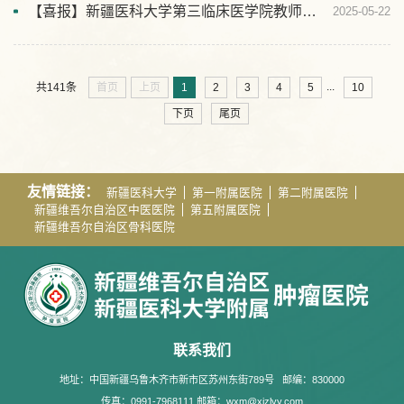
【喜报】新疆医科大学第三临床医学院教师团队在第五届教师教学创新大赛新疆赛区中斩获佳绩
2025-05-22
...
首页
上页
1
2
3
4
5
10
共141条
下页
尾页
友情链接：
新疆医科大学
第一附属医院
第二附属医院
新疆维吾尔自治区中医医院
第五附属医院
新疆维吾尔自治区骨科医院
联系我们
地址：中国新疆乌鲁木齐市新市区苏州东街789号
邮编：830000
传真：0991-7968111 邮箱：wxm@xjzlyy.com