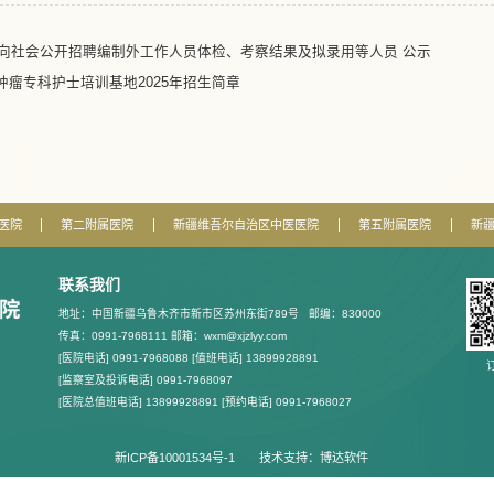
面向社会公开招聘编制外工作人员体检、考察结果及拟录用等人员 公示
瘤专科护士培训基地2025年招生简章
医院
第二附属医院
新疆维吾尔自治区中医医院
第五附属医院
新
联系我们
地址：中国新疆乌鲁木齐市新市区苏州东街789号
邮编：830000
传真：0991-7968111 邮箱：wxm@xjzlyy.com
[医院电话] 0991-7968088 [值班电话] 13899928891
[监察室及投诉电话] 0991-7968097
[医院总值班电话] 13899928891 [预约电话] 0991-7968027
新ICP备10001534号-1
技术支持：
博达软件