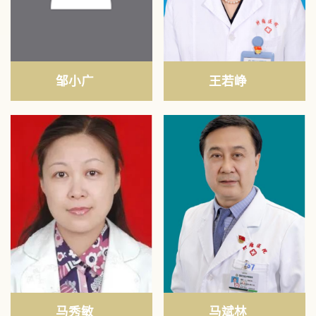
邹小广
王若峥
马秀敏
马斌林