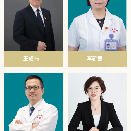
王成伟
李新霞