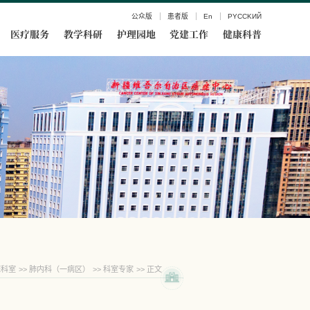
公众版
患者版
En
PYCCKИЙ
医疗服务
教学科研
护理园地
党建工作
健康科普
床科室
>>
肺内科（一病区）
>>
科室专家
>> 正文