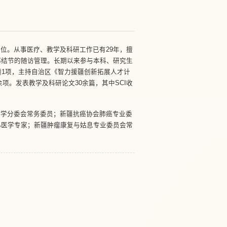
位。从事医疗、教学及科研工作已有29年，擅
部结节的随访管理。长期以来参与本科、研究生
题1项，主持自治区《智力援疆创新拓展人才计
项。发表教学及科研论文30余篇，其中SCI收
医学分委会常务委员；新疆抗癌协会肺癌专业委
心医学专家；新疆肿瘤康复与姑息专业委员会常