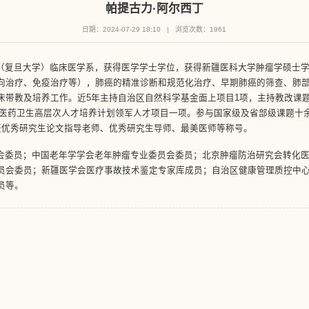
帕提古力·阿尔西丁
日期：2024-07-29 18:10
|
浏览次数：
1961
（复旦大学）临床医学系，获得医学学士学位，获得新疆医科大学肿瘤学硕士学
向治疗、免疫治疗等），肺癌的精准诊断和规范化治疗、早期肺癌的筛查、肺
床带教及培养工作。近5年主持自治区自然科学基金面上项目1项，主持教改课
才”医药卫生高层次人才培养计划领军人才项目一项。参与国家级及省部级课题十余
。荣获优秀研究生论文指导老师、优秀研究生导师、最美医师等称号。
会委员；中国老年学学会老年肿瘤专业委员会委员；北京肿瘤防治研究会转化
员会委员；新疆医学会医疗事故技术鉴定专家库成员；自治区健康管理质控中
员等。