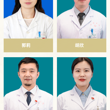
郭莉
胡欣