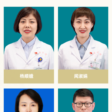
杨顺娥
闻淑娟