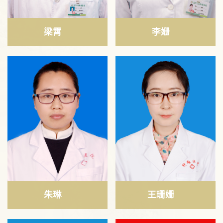
梁霄
李姗
朱琳
王珊姗