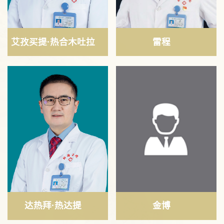
艾孜买提·热合木吐拉
雷程
达热拜·热达提
金博