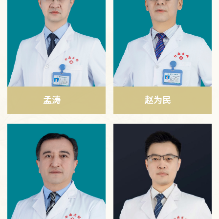
孟涛
赵为民