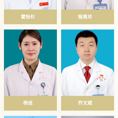
霍怡杉
程真珍
杨佳
乔文斌