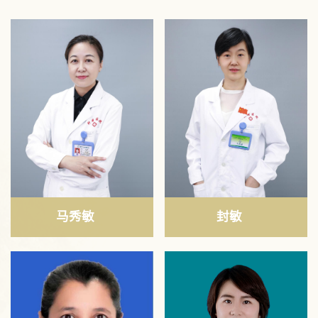
马秀敏
封敏