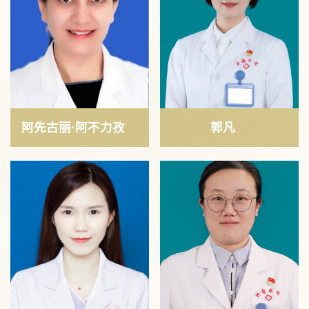
阿先古丽·阿不力孜
郭凡