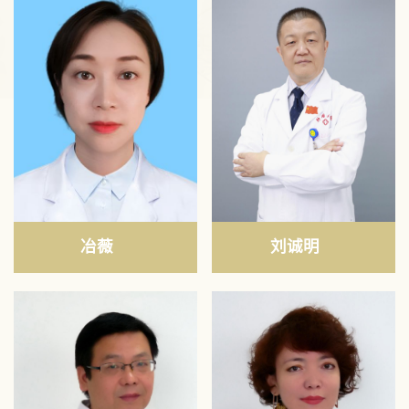
冶薇
刘诚明