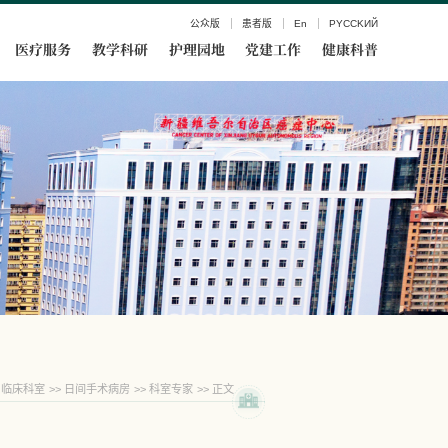
公众版
患者版
En
PYCCKИЙ
医疗服务
教学科研
护理园地
党建工作
健康科普
临床科室
>>
日间手术病房
>>
科室专家
>> 正文