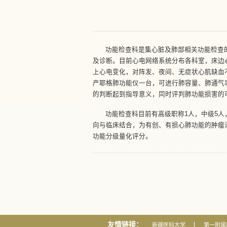
功能检查科是集心脏及肺部相关功能检查
及诊断。目前心电网络系统分布各科室，床边
上心电变化，对阵发、夜间、无症状心肌缺血
产耶格肺功能仪一台，可进行肺容量、肺通气
的判断起到指导意义，同时评判肺功能损害的
功能检查科目前有高级职称1人，中级5人
向与临床结合，为有创、有损心肺功能的肿瘤
功能分级量化评分。
友情链接：
新疆医科大学
第一附属