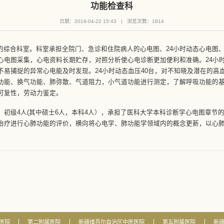
功能检查科
日期：2019-04-22 15:43
|
浏览次数：
1814
的综合科室。科室承担全院门、急诊和住院病人的心电图、24小时动态心电图
心电图采集，心电资料长期贮存，对照分析使心电诊断更加便利和准确。24小时
不易捕捉的异常心电能及时发现。24小时动态血压40台，对不知晓及潜在的高
功能、换气功能、肺弥散、气道阻力，小气道功能进行测定，了解呼吸功能的
可复性，劳动力鉴定。
，初级4人(其中硕士6人，本科4人），承担了医科大学本科诊断学心电图章节
治疗进行心肺功能的评价，横向将心电学、肺功能学领域内的概念更新，以心
医院
第二附属医院
新疆维吾尔自治区中医医院
第五附属医院
新