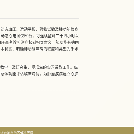
、动态血压、运动平板、药物试验及肺功能检查
动态心电图仪50台，可连续监测二十四小时以
血压患者诊断治疗起到指导意义。肺功能有德国
基本状态，明确肺功能障碍的程度和类型为手术
的教学，及研究生、规培生的实习带教工作。纵
肺总体功能评估临床病情，为肿瘤疾病建立心肺
疆维吾尔自治区骨科医院