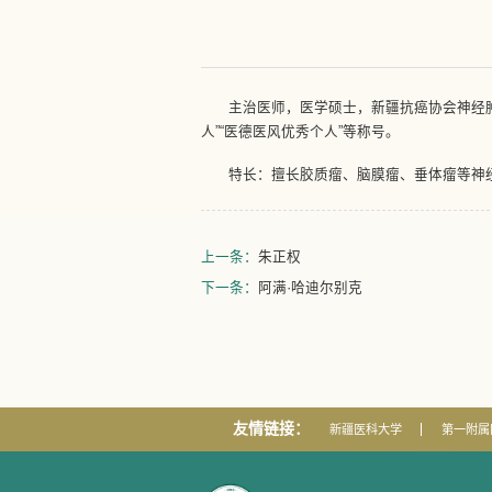
主治医师，医学硕士，新疆抗癌协会神经
人”“医德医风优秀个人”等称号。
特长：擅长胶质瘤、脑膜瘤、垂体瘤等神
上一条：
朱正权
下一条：
阿满·哈迪尔别克
友情链接：
新疆医科大学
第一附属