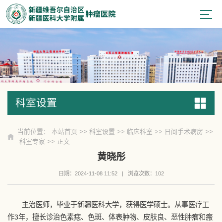
科室设置
科室设置
当前位置：
本站首页
>>
科室设置
>>
临床科室
>>
日间手术病房
>>
科室专家
>> 正文
黄晓彤
日期：2024-11-08 11:52
|
浏览次数：
102
主治医师，毕业于新疆医科大学，获得医学硕士。从事医疗工
作3年，擅长诊治色素痣、色斑、体表肿物、皮肤良、恶性肿瘤和瘢